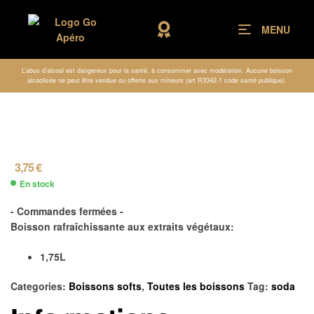
MENU
L’abus d’alcool est dangereux pour la santé, à consommer avec modération. Aucune boisson
alcoolisée ne peut être vendue ou offerte aux mineurs (art R3342-1 code santé publique).
3,75
€
En stock
- Commandes fermées -
Boisson rafraîchissante aux extraits végétaux:
1,75L
Categories:
Boissons softs
,
Toutes les boissons
Tag:
soda